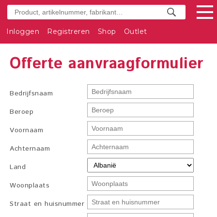
Inloggen
Registreren
Shop
Outlet
Offerte aanvraagformulier
Bedrijfsnaam
Beroep
Voornaam
Achternaam
Land
Woonplaats
Straat en huisnummer