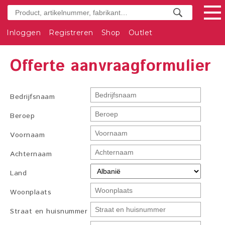
Inloggen
Registreren
Shop
Outlet
Offerte aanvraagformulier
Bedrijfsnaam
Beroep
Voornaam
Achternaam
Land
Woonplaats
Straat en huisnummer