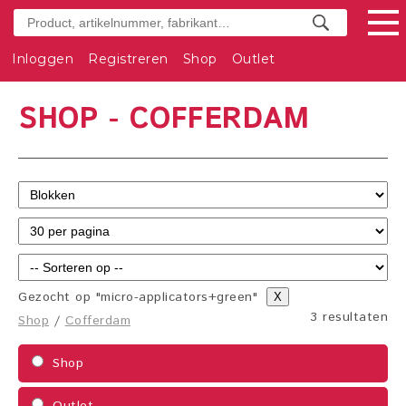
Inloggen
Registreren
Shop
Outlet
SHOP - COFFERDAM
Gezocht op "micro-applicators+green"
X
3 resultaten
Shop
/
Cofferdam
Shop