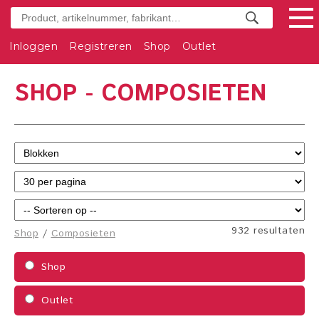
Inloggen
Registreren
Shop
Outlet
SHOP - COMPOSIETEN
932 resultaten
Shop
/
Composieten
Shop
Outlet