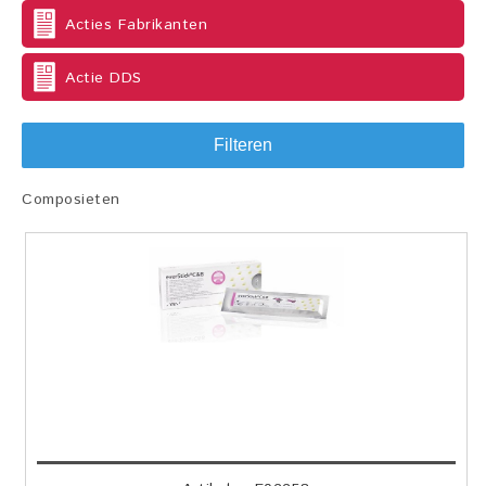
Acties Fabrikanten
Actie DDS
Filteren
Composieten