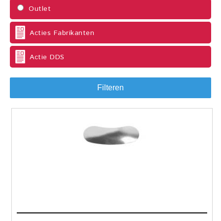
Outlet
Acties Fabrikanten
Actie DDS
Filteren