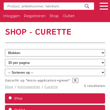
Inloggen
Registreren
Shop
Outlet
SHOP - CURETTE
Gezocht op "micro-applicators+green"
X
5 resultaten
Shop
/
Instrumenten
/
Curette
Shop