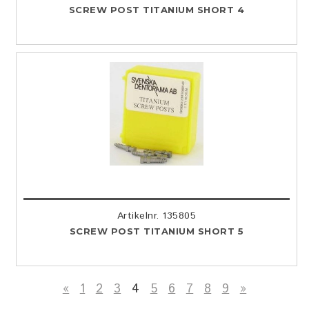
SCREW POST TITANIUM SHORT 4
Artikelnr. 135805
SCREW POST TITANIUM SHORT 5
«
1
2
3
4
5
6
7
8
9
»