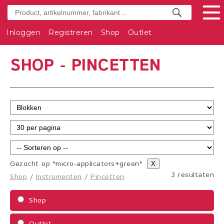
Inloggen
Registreren
Shop
Outlet
SHOP - PINCETTEN
Gezocht op "micro-applicators+green"
X
3 resultaten
Shop
/
Instrumenten
/
Pincetten
Shop