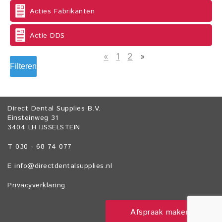
Acties Fabrikanten
Actie DDS
«
1
2
»
Filteren
Direct Dental Supplies B.V.
Einsteinweg 31
3404 LH IJSSELSTEIN
T 030 - 68 74 077
E
info@directdentalsupplies.nl
Privacyverklaring
Afspraak maken