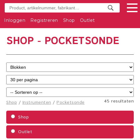
Inloggen
Registreren
Shop
Outlet
SHOP - POCKETSONDE
45 resultaten
Shop
/
Instrumenten
/
Pocketsonde
Shop
Outlet