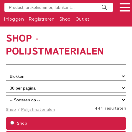
Inloggen
Registreren
Shop
Outlet
SHOP -
POLIJSTMATERIALEN
444 resultaten
Shop
/
Polijstmaterialen
Shop