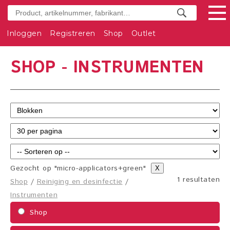
Inloggen
Registreren
Shop
Outlet
SHOP - INSTRUMENTEN
Gezocht op "micro-applicators+green"
X
1 resultaten
Shop
/
Reiniging en desinfectie
/
Instrumenten
Shop