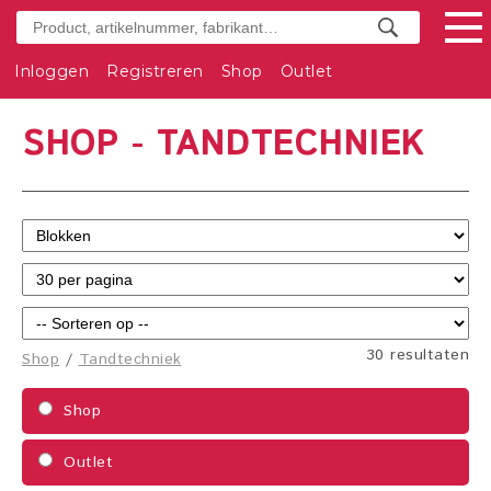
Inloggen
Registreren
Shop
Outlet
SHOP - TANDTECHNIEK
30 resultaten
Shop
/
Tandtechniek
Shop
Outlet