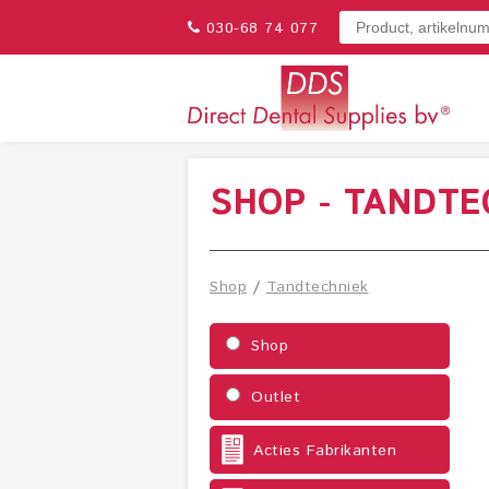
030-68 74 077
SHOP - TANDTE
Shop
/
Tandtechniek
Shop
Outlet
Acties Fabrikanten