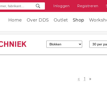
Inloggen
Registreren
Home
Over DDS
Outlet
Shop
Worksh
CHNIEK
«
1
»