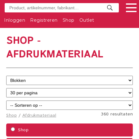
Inloggen
Registreren
Shop
Outlet
SHOP -
AFDRUKMATERIAAL
360 resultaten
Shop
/
Afdrukmateriaal
Shop