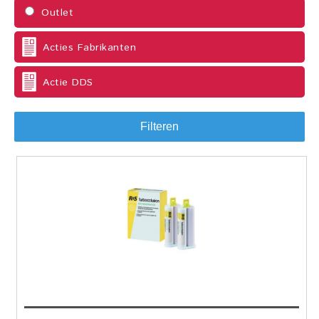
Outlet
Acties Fabrikanten
Actie DDS
Filteren