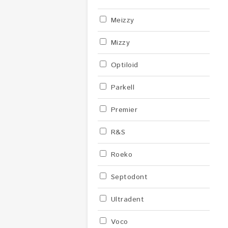
Meizzy
Mizzy
Optiloid
Parkell
Premier
R&S
Roeko
Septodont
Ultradent
Voco