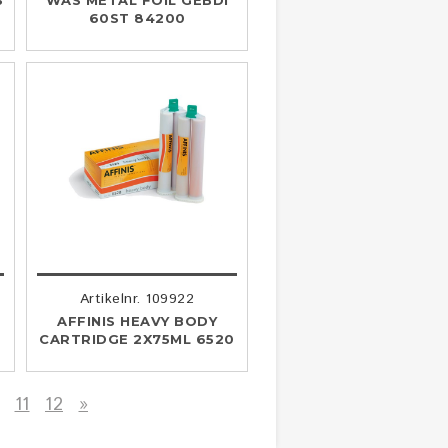
S
WAS METAL FOIL GEBDI
60ST 84200
Artikelnr. 109922
AFFINIS HEAVY BODY
CARTRIDGE 2X75ML 6520
11
12
»