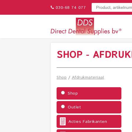
030-68 74 077
SHOP - AFDRU
Shop
/
Afdrukmateriaal
Shop
Outlet
Acties Fabrikanten