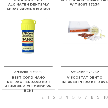
FIX ADHESIEF V
KETTENBACH MIXING TIP
ALGINATEN DENTSPLY
WIT 50ST 17234
SPRAY 200ML 61601001
Artikelnr. 575839
Artikelnr. 575752
BEST CORD NANO
VISCOSTAT DENTO
RETRACTIEDRAAD NR 1
INFUSER INTRO KIT 3093
ALUMINIUM CHLORIDE W-
BCN1
«
1
2
3
4
5
6
7
8
9
10