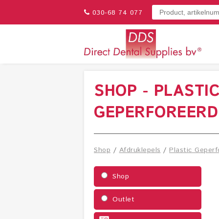
030-68 74 077
SHOP - PLASTI
GEPERFOREERD
Shop
/
Afdruklepels
/
Plastic Geperf
Shop
Outlet