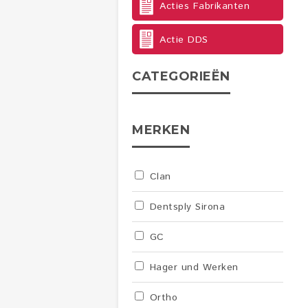
Acties Fabrikanten
Actie DDS
CATEGORIEËN
MERKEN
Clan
Dentsply Sirona
GC
Hager und Werken
Ortho