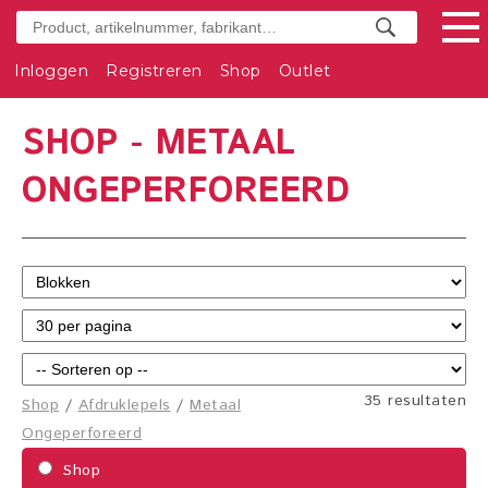
Inloggen
Registreren
Shop
Outlet
SHOP - METAAL
ONGEPERFOREERD
35 resultaten
Shop
/
Afdruklepels
/
Metaal
Ongeperforeerd
Shop