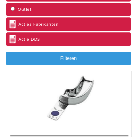
Outlet
Acties Fabrikanten
Actie DDS
Filteren