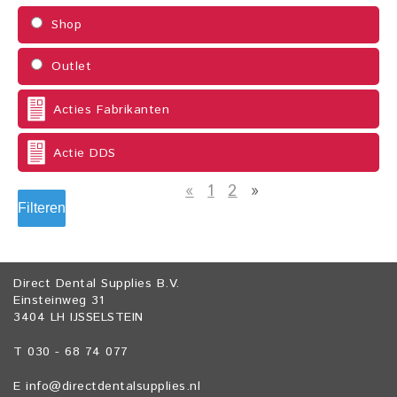
Shop
Outlet
Acties Fabrikanten
Actie DDS
«
1
2
»
Filteren
Direct Dental Supplies B.V.
Einsteinweg 31
3404 LH IJSSELSTEIN
T 030 - 68 74 077
E
info@directdentalsupplies.nl