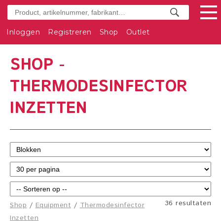
Inloggen
Registreren
Shop
Outlet
SHOP -
THERMODESINFECTOR
INZETTEN
36 resultaten
Shop
/
Equipment
/
Thermodesinfector
Inzetten