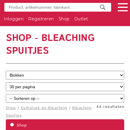
Inloggen
Registreren
Shop
Outlet
SHOP - BLEACHING
SPUITJES
44 resultaten
Shop
/
Esthetiek en Bleaching
/
Bleaching
Spuitjes
Shop