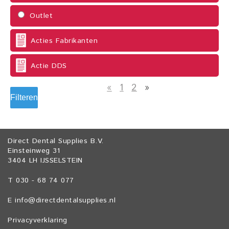
Outlet
Acties Fabrikanten
Actie DDS
«
1
2
»
Filteren
Direct Dental Supplies B.V.
Einsteinweg 31
3404 LH IJSSELSTEIN
T 030 - 68 74 077
E
info@directdentalsupplies.nl
Privacyverklaring