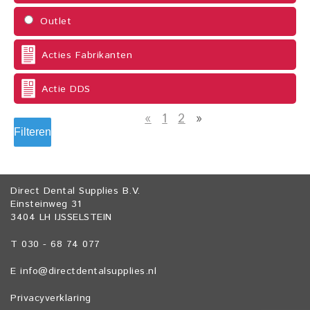
Outlet
Acties Fabrikanten
Actie DDS
«
1
2
»
Filteren
Direct Dental Supplies B.V.
Einsteinweg 31
3404 LH IJSSELSTEIN
T 030 - 68 74 077
E
info@directdentalsupplies.nl
Privacyverklaring