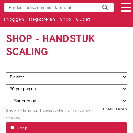
Inloggen
Registreren
Shop
Outlet
SHOP - HANDSTUK
SCALING
31 resultaten
Shop
/
Hand En Hoekstukken
/
Handstuk
Scaling
Shop