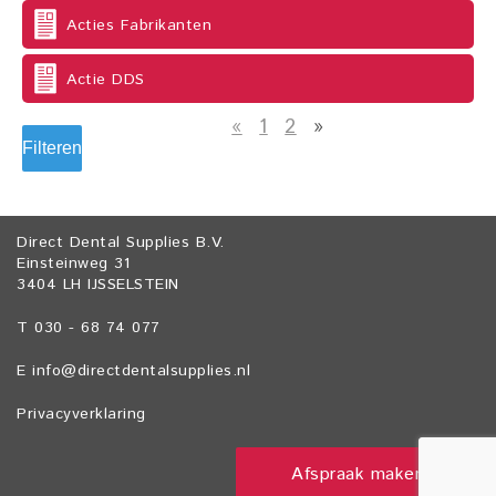
Acties Fabrikanten
Actie DDS
«
1
2
»
Filteren
Direct Dental Supplies B.V.
Einsteinweg 31
3404 LH IJSSELSTEIN
T 030 - 68 74 077
E
info@directdentalsupplies.nl
Privacyverklaring
Afspraak maken