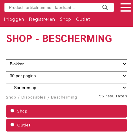
Inloggen
Registreren
Shop
Outlet
SHOP - BESCHERMING
55 resultaten
Shop
/
Disposables
/
Bescherming
Shop
Outlet