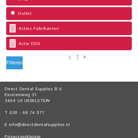
Outlet
Acties Fabrikanten
Actie DDS
«
1
»
Filteren
Direct Dental Supplies B.V.
Einsteinweg 31
3404 LH IJSSELSTEIN
T 030 - 68 74 077
E
info@directdentalsupplies.nl
Privacyverklaring