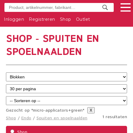
Inloggen
Registreren
Shop
Outlet
SHOP - SPUITEN EN
SPOELNAALDEN
Gezocht op "micro-applicators+green"
X
1 resultaten
Shop
/
Endo
/
Spuiten en spoelnaalden
Shop