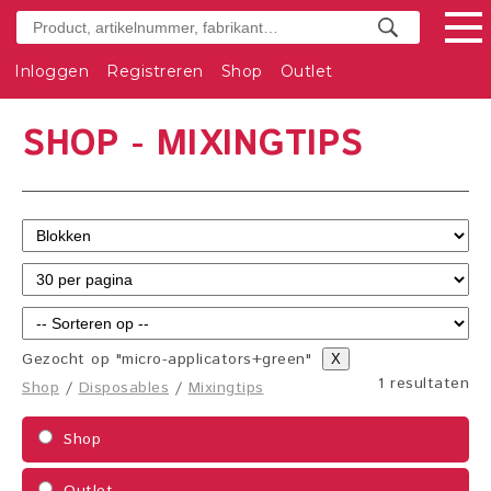
Inloggen
Registreren
Shop
Outlet
SHOP - MIXINGTIPS
Gezocht op "micro-applicators+green"
X
1 resultaten
Shop
/
Disposables
/
Mixingtips
Shop