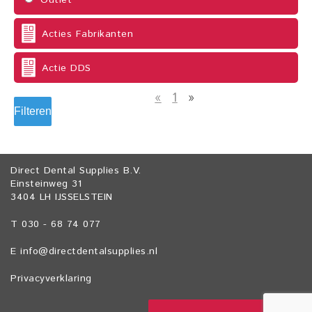
Outlet
Acties Fabrikanten
Actie DDS
«
1
»
Filteren
Direct Dental Supplies B.V.
Einsteinweg 31
3404 LH IJSSELSTEIN
T 030 - 68 74 077
E
info@directdentalsupplies.nl
Privacyverklaring