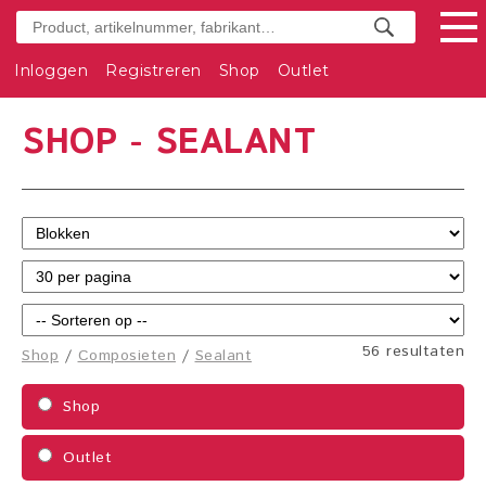
Inloggen
Registreren
Shop
Outlet
SHOP - SEALANT
56 resultaten
Shop
/
Composieten
/
Sealant
Shop
Outlet