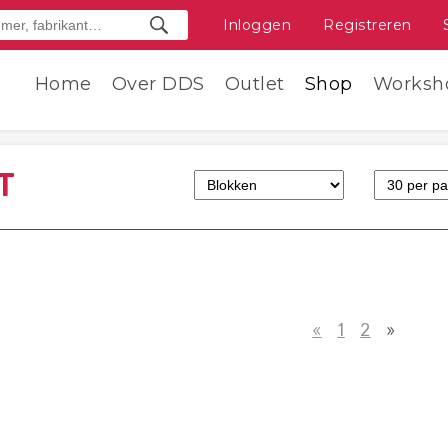
Inloggen
Registreren
Home
Over DDS
Outlet
Shop
Worksh
T
«
1
2
»