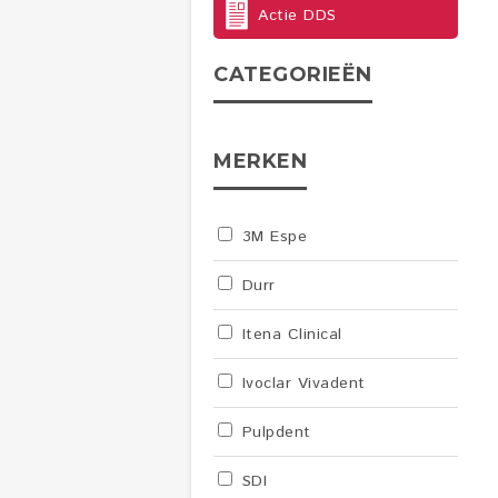
Actie DDS
CATEGORIEËN
MERKEN
3M Espe
Durr
Itena Clinical
Ivoclar Vivadent
Pulpdent
SDI