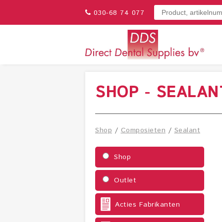
030-68 74 077
SHOP - SEALAN
Shop
/
Composieten
/
Sealant
Shop
Outlet
Acties Fabrikanten