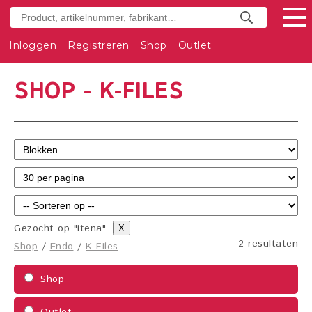
Inloggen
Registreren
Shop
Outlet
SHOP - K-FILES
Gezocht op "itena"
X
2 resultaten
Shop
/
Endo
/
K-Files
Shop