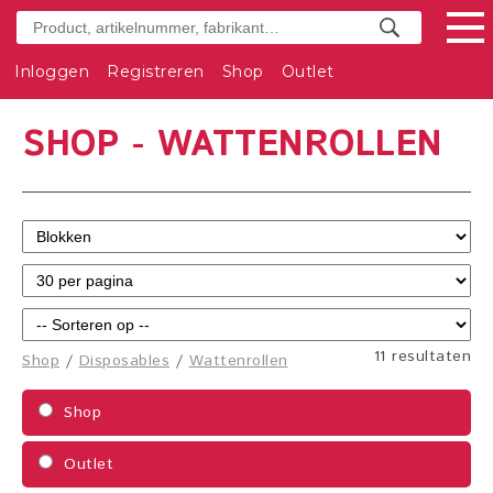
Inloggen
Registreren
Shop
Outlet
SHOP - WATTENROLLEN
11 resultaten
Shop
/
Disposables
/
Wattenrollen
Shop
Outlet