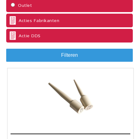
Outlet
Acties Fabrikanten
Actie DDS
Filteren