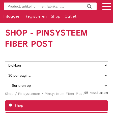
Inloggen
Registreren
Shop
Outlet
SHOP - PINSYSTEEM
FIBER POST
95 resultaten
Shop
/
Pinsystemen
/
Pinsysteem Fiber Post
Shop