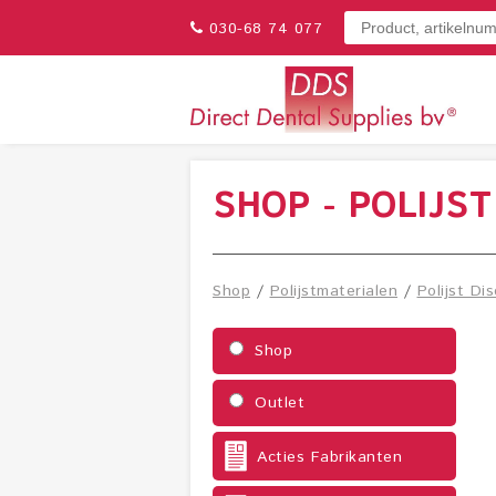
030-68 74 077
SHOP - POLIJST
Shop
/
Polijstmaterialen
/
Polijst Dis
Shop
Outlet
Acties Fabrikanten