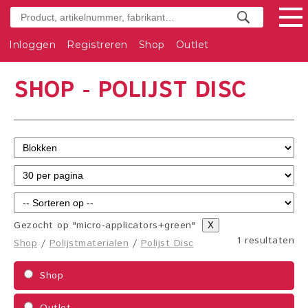
Inloggen
Registreren
Shop
Outlet
SHOP - POLIJST DISC
Gezocht op "micro-applicators+green"
X
1 resultaten
Shop
/
Polijstmaterialen
/
Polijst Disc
Shop