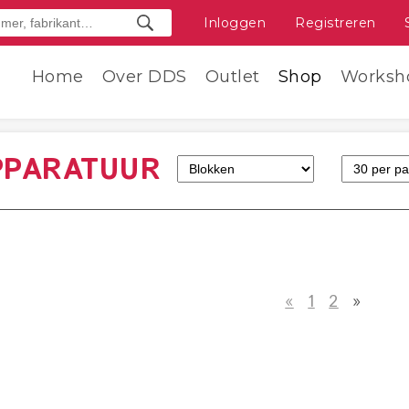
Inloggen
Registreren
Home
Over DDS
Outlet
Shop
Worksh
PPARATUUR
«
1
2
»