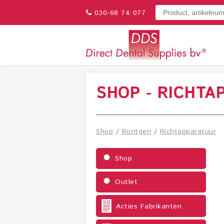
030-68 74 077
SHOP - RICHTA
Shop
/
Rontgen
/
Richtapparatuur
Shop
Outlet
Acties Fabrikanten