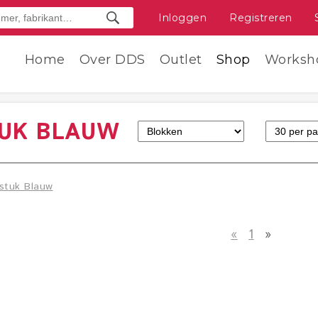
Inloggen
Registreren
Home
Over DDS
Outlet
Shop
Worksh
TUK BLAUW
stuk Blauw
«
1
»