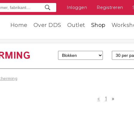
Inloggen
Registreren
Home
Over DDS
Outlet
Shop
Worksh
ERMING
cherming
«
1
»