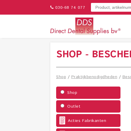
030-68 74 077
SHOP - BESCH
Shop
/
Praktijkbenodigdheden
/
Bes
Shop
Outlet
Acties Fabrikanten