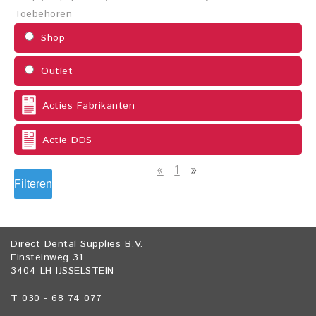
Toebehoren
Shop
Outlet
Acties Fabrikanten
Actie DDS
«
1
»
Filteren
Direct Dental Supplies B.V.
Einsteinweg 31
3404 LH IJSSELSTEIN
T 030 - 68 74 077