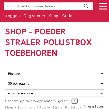
Inloggen
Registreren
Shop
Outlet
SHOP - POEDER
STRALER POLIJSTBOX
TOEBEHOREN
Gezocht op "micro-applicators+green"
X
1 resultaten
Shop
/
Equipment
/
Poeder Straler Polijstbox