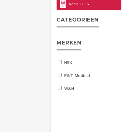
Actie DDS
CATEGORIEËN
MERKEN
NSK
P&T Medical
W&H