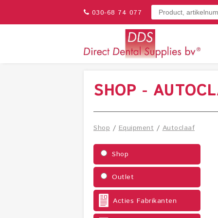
030-68 74 077
SHOP - AUTOC
Shop
/
Equipment
/
Autoclaaf
Shop
Outlet
Acties Fabrikanten