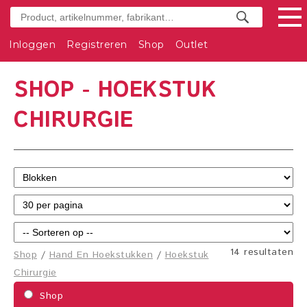
Inloggen
Registreren
Shop
Outlet
SHOP - HOEKSTUK
CHIRURGIE
14 resultaten
Shop
/
Hand En Hoekstukken
/
Hoekstuk
Chirurgie
Shop