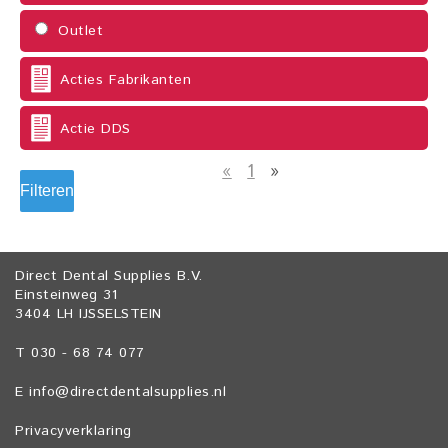
Outlet
Acties Fabrikanten
Actie DDS
«
1
»
Filteren
Direct Dental Supplies B.V.
Einsteinweg 31
3404 LH IJSSELSTEIN
T 030 - 68 74 077
E
info@directdentalsupplies.nl
Privacyverklaring