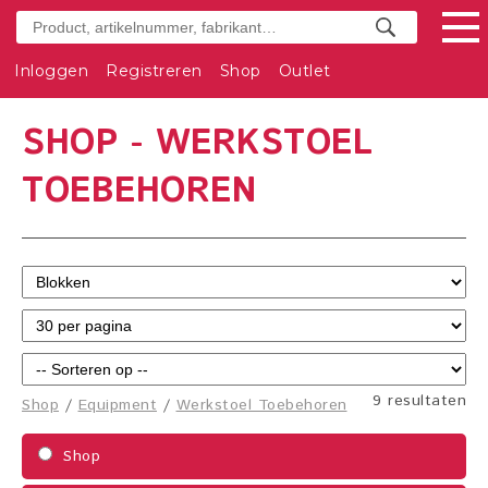
Inloggen
Registreren
Shop
Outlet
SHOP - WERKSTOEL
TOEBEHOREN
9 resultaten
Shop
/
Equipment
/
Werkstoel Toebehoren
Shop