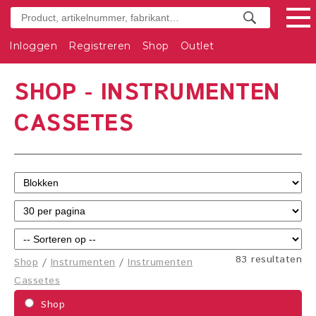
Inloggen
Registreren
Shop
Outlet
SHOP - INSTRUMENTEN
CASSETES
83 resultaten
Shop
/
Instrumenten
/
Instrumenten
Cassetes
Shop