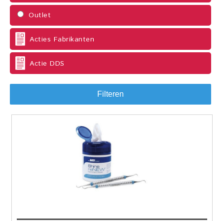
Outlet
Acties Fabrikanten
Actie DDS
Filteren