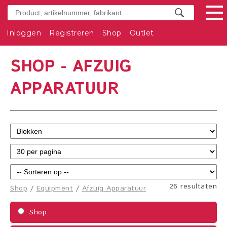
Inloggen
Registreren
Shop
Outlet
SHOP - AFZUIG
APPARATUUR
26 resultaten
Shop
/
Equipment
/
Afzuig Apparatuur
Shop