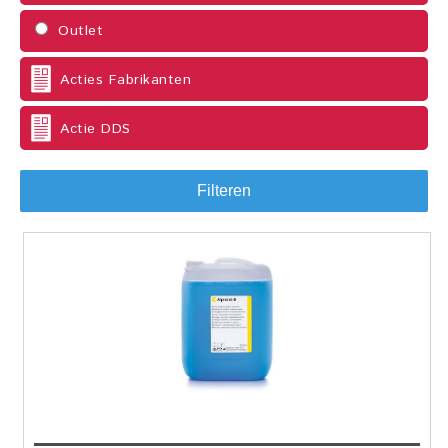
Outlet
Acties Fabrikanten
Actie DDS
Filteren