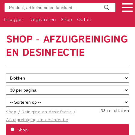
Inloggen
Registreren
Shop
Outlet
SHOP - AFZUIGREINIGING
EN DESINFECTIE
33 resultaten
Shop
/
Reiniging en desinfectie
/
Afzuigreiniging en desinfectie
Shop