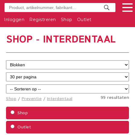
Inloggen
Registreren
Shop
Outlet
SHOP - INTERDENTAAL
99 resultaten
Shop
/
Preventie
/
Interdentaal
Shop
Outlet