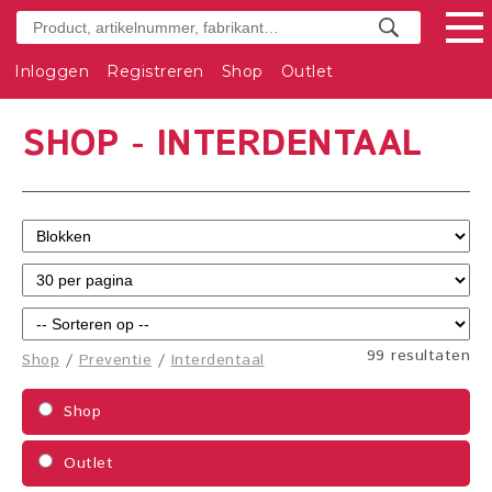
Inloggen
Registreren
Shop
Outlet
SHOP - INTERDENTAAL
99 resultaten
Shop
/
Preventie
/
Interdentaal
Shop
Outlet