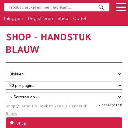
Inloggen
Registreren
Shop
Outlet
SHOP - HANDSTUK
BLAUW
5 resultaten
Shop
/
Hand En Hoekstukken
/
Handstuk
Blauw
Shop