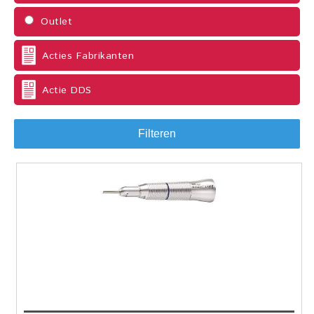
Outlet
Acties Fabrikanten
Actie DDS
Filteren