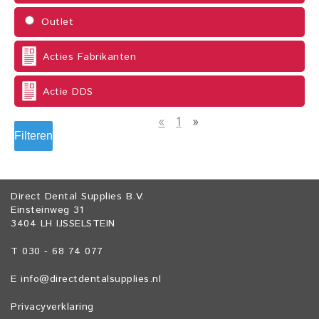
Outlet
Acties Fabrikanten
Actie DDS
«
1
»
Filteren
Direct Dental Supplies B.V.
Einsteinweg 31
3404 LH IJSSELSTEIN
T 030 - 68 74 077
E
info@directdentalsupplies.nl
Privacyverklaring