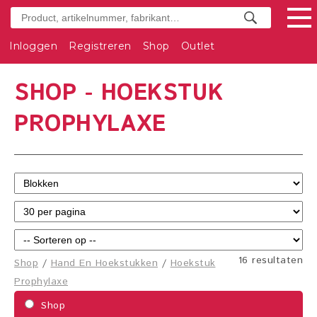
Inloggen
Registreren
Shop
Outlet
SHOP - HOEKSTUK
PROPHYLAXE
16 resultaten
Shop
/
Hand En Hoekstukken
/
Hoekstuk
Prophylaxe
Shop