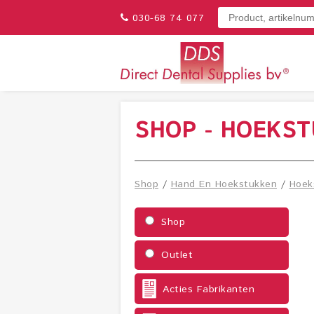
030-68 74 077
SHOP - HOEKST
Shop
/
Hand En Hoekstukken
/
Hoek
Shop
Outlet
Acties Fabrikanten