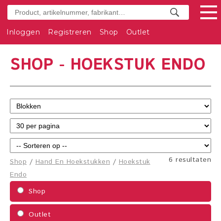
Inloggen
Registreren
Shop
Outlet
SHOP - HOEKSTUK ENDO
6 resultaten
Shop
/
Hand En Hoekstukken
/
Hoekstuk
Endo
Shop
Outlet