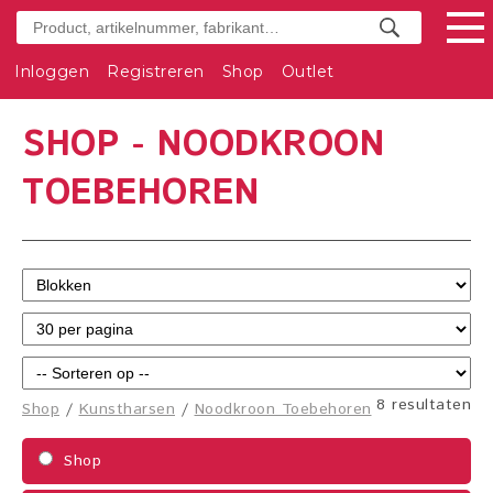
Inloggen
Registreren
Shop
Outlet
SHOP - NOODKROON
TOEBEHOREN
8 resultaten
Shop
/
Kunstharsen
/
Noodkroon Toebehoren
Shop