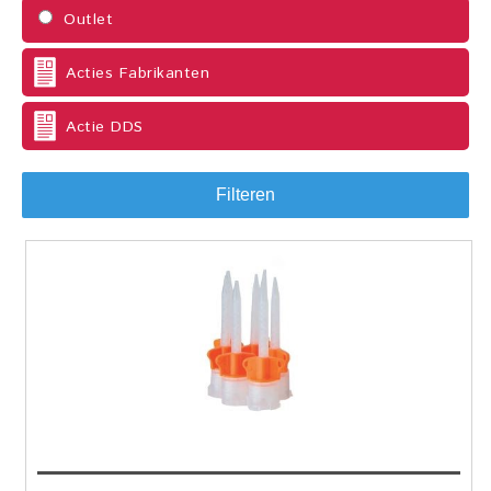
Outlet
Acties Fabrikanten
Actie DDS
Filteren