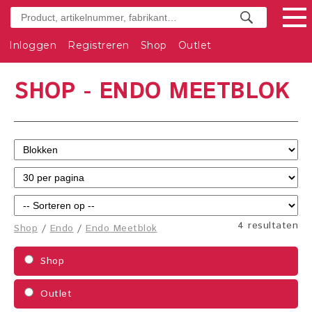
Inloggen
Registreren
Shop
Outlet
SHOP - ENDO MEETBLOK
4 resultaten
Shop
/
Endo
/
Endo Meetblok
Shop
Outlet