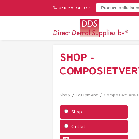
030-68 74 077
SHOP -
COMPOSIETVE
Shop
/
Equipment
/
Composietverwa
Shop
Outlet