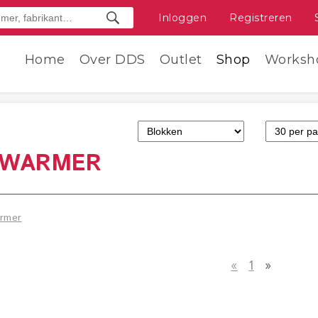
Inloggen
Registreren
Home
Over DDS
Outlet
Shop
Worksh
RWARMER
rmer
«
1
»