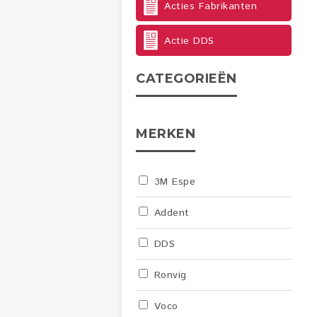
Acties Fabrikanten
Actie DDS
CATEGORIEËN
MERKEN
3M Espe
Addent
DDS
Ronvig
Voco