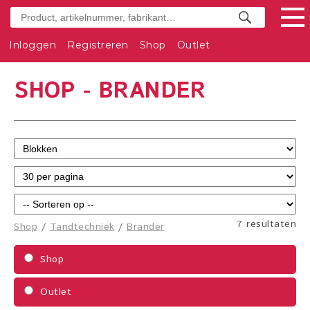
Inloggen
Registreren
Shop
Outlet
SHOP - BRANDER
7 resultaten
Shop
/
Tandtechniek
/
Brander
Shop
Outlet